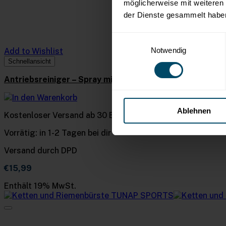
möglicherweise mit weiteren
der Dienste gesammelt habe
Einwilligungsauswahl
Notwendig
Add to Wishlist
Schnellansicht
Antriebsreiniger – Spray mit Dosierpinsel – 300ml
In den Warenkorb
Ablehnen
Kostenloser Versand ab 30 Euro
Vorrätig: in 1-2 Tagen bei dir
Versand durch DPD
€
15,99
Enthält 19% MwSt.