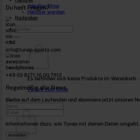
Händler
Händler-Shop
Du hast Fragen?
Händler werden
Radgeber
Suchen
nach:
info@tunap-sports.com
+49 (0) 8171 16 00 7612
Es befinden sich keine Produkte im Warenkorb.
Regelmäßig alle News
Zurück zum Shop
Bleibe auf dem Laufenden und abonniere jetzt unseren Ne
Warenkorb
Informationen dazu, wie Tunap mit deinen Daten umgeht, 
Anmelden